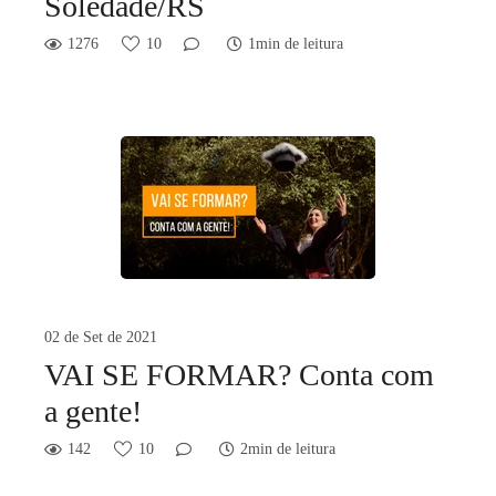
Soledade/RS
1276
10
1min de leitura
02 de Set de 2021
VAI SE FORMAR? Conta com
a gente!
142
10
2min de leitura