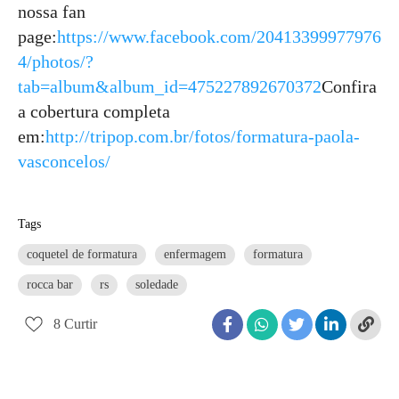
nossa fan
page:
https://www.facebook.com/20413399977976
4/photos/?
tab=album&album_id=475227892670372
Confira
a cobertura completa
em:
http://tripop.com.br/fotos/formatura-paola-
vasconcelos/
Tags
coquetel de formatura
enfermagem
formatura
rocca bar
rs
soledade
8
Curtir