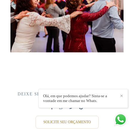
DEIXE SEU COMENTÁRIO, COMPARTILHE!
Olá, em que podemos ajudar? Sinta-se a
✕
vontade em me chamar no Whats.
SOLICITE SEU ORÇAMENTO